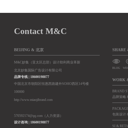
到我这里就停止了
Contact M&C
BEIJING & 北京
SHARE
M&C妙集（亚太区总部）设计助利商业革新
BLOG
WE
北京妙集国际广告设计有限公司
品牌专线 | 18600198877
WORK 
中国北京市朝阳区恒惠西路建外SOHO西区14号楼
BRAND S
100000
品牌策略 &
http://www.miaojibrand.com
PACKAGI
包装设计 
570592174@qq.com（人力资源）
设计咨询 | 18600198877
SI & RET