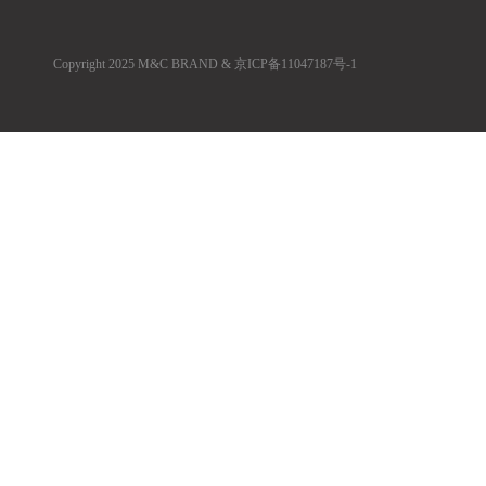
Copyright 2025 M&C BRAND &
京ICP备11047187号-1