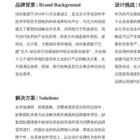
品牌背景 | Brand Background
设计挑战 | De
绿欣集团于2016年11月注册成立，是北京大学信息科学
作为高可信基
技术学院官方授权的科研成果转化平台，与北大科技园
个企业发展的
建立了紧密的战略合作关系，共同致力于民族原生、高
会引导企业走
可信IT技术的产业化应用，研发方向涵盖操作系统、虚
略是可以产生
拟化、云计算、大数据应用等领域。绿欣集团旗下已
要的无形资产。
建“北大-绿欣高可信基础软件联合创新实验室”，为全国
化应用科研发
十几个城市和地区提供本土化的IT产品和解决方案，全
创建与提升尤
方面满足政府、院校、医疗机构及其它企事业单位的信
视觉传达，在
息化需求。
过视觉而感受
品牌认同感与
解决方案 | Solutions
在市场调研、前期策略、消费者需求层次研究过程中，
妙集团队本着为企业解决相关难题的品牌服务理念，妙
集团队围绕着中标绿欣所处的市场环境与消费者的品牌
需求进行，挖掘企业的的品牌核心内涵，塑造企业的品
牌个性，在具体创作理念上，以企业行业属性为创作基